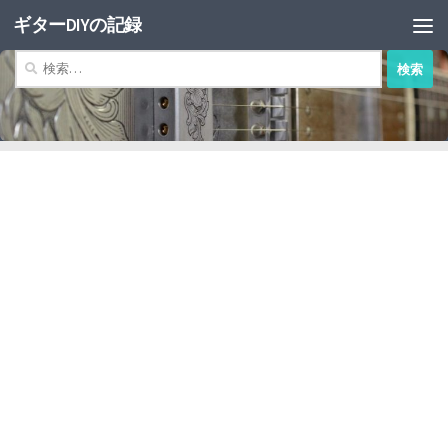
ギターDIYの記録
コンテンツへスキップ
検
索: