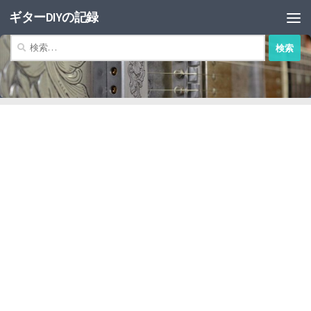
ギターDIYの記録
コンテンツへスキップ
検
索: