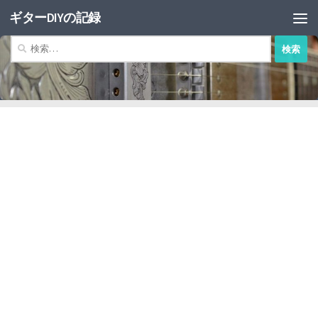
ギターDIYの記録
コンテンツへスキップ
検
索: