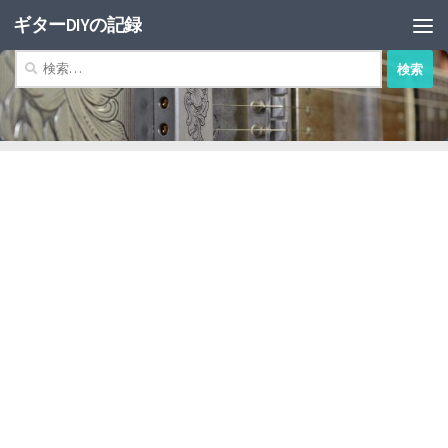
ギターDIYの記録
コンテンツへスキップ
検
索: