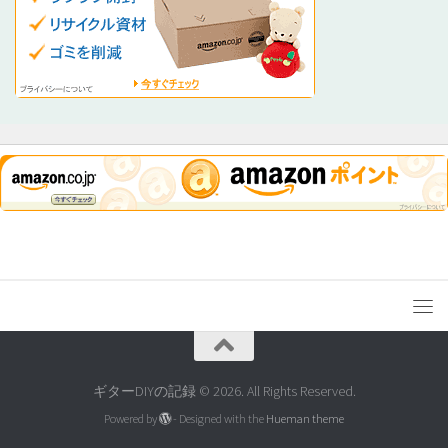
ギターDIYの記録 © 2026. All Rights Reserved.
Powered by
- Designed with the
Hueman theme