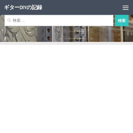
ギターDIYの記録
コンテンツへスキップ
検
索: