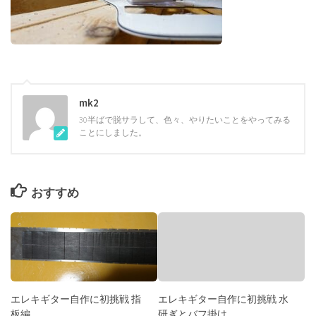
mk2
30半ばで脱サラして、色々、やりたいことをやってみる
ことにしました。
おすすめ
エレキギター自作に初挑戦 指
エレキギター自作に初挑戦 水
板編
研ぎとバフ掛け