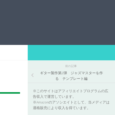
前の記事
ギター製作第2弾 ジャズマスターを作
る テンプレート編
※このサイトはアフィリエイトプログラムの広
告収入で運営しています。
※Amazonのアソシエイトとして、当メディアは
適格販売により収入を得ています。