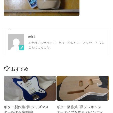
mk2
30半ばで脱サラして、色々、やりたいことをやってみる
ことにしました。
おすすめ
ギター製作第2弾 ジャズマス
ギター製作第3弾 テレキャス
ターを作る 完成編
タータイプを作る バインディ