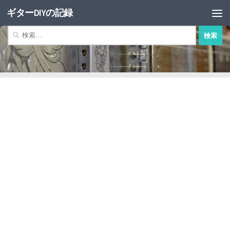
ギターDIYの記録
コンテンツへスキップ
検
索: