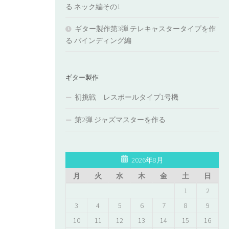
る ネック編その1
ギター製作第3弾 テレキャスタータイプを作
る バインディング編
ギター製作
初挑戦 レスポールタイプ1号機
第2弾 ジャズマスターを作る
2026年8月
月
火
水
木
金
土
日
1
2
3
4
5
6
7
8
9
10
11
12
13
14
15
16