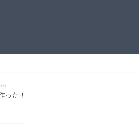
月3日
作った！