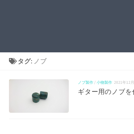
タグ:
ノブ
ノブ製作
/
小物製作
2021年12
ギター用のノブを