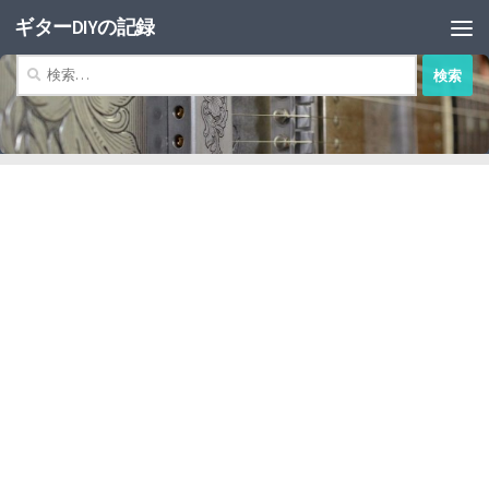
ギターDIYの記録
コンテンツへスキップ
検
索: