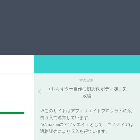
前の記事
エレキギター自作に初挑戦 ボディ加工失
敗編
※このサイトはアフィリエイトプログラムの広
告収入で運営しています。
※Amazonのアソシエイトとして、当メディアは
適格販売により収入を得ています。