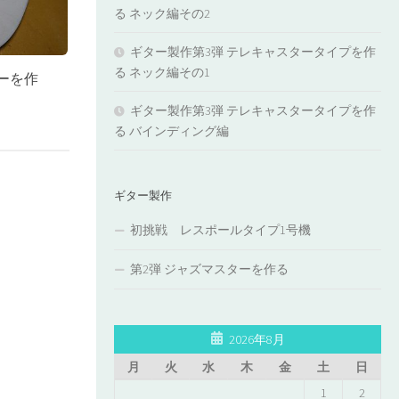
る ネック編その2
ギター製作第3弾 テレキャスタータイプを作
る ネック編その1
ーを作
ギター製作第3弾 テレキャスタータイプを作
る バインディング編
ギター製作
初挑戦 レスポールタイプ1号機
第2弾 ジャズマスターを作る
2026年8月
月
火
水
木
金
土
日
1
2