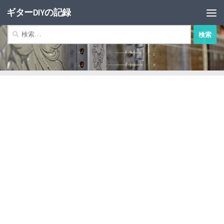
ギターDIYの記録
コンテンツへスキップ
検
索: