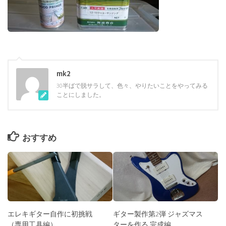
mk2
30半ばで脱サラして、色々、やりたいことをやってみる
ことにしました。
おすすめ
エレキギター自作に初挑戦
ギター製作第2弾 ジャズマス
（専用工具編）
ターを作る 完成編