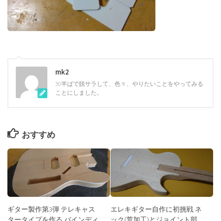
mk2
30半ばで脱サラして、色々、やりたいことをやってみる
ことにしました。
おすすめ
ギター製作第3弾 テレキャス
エレキギター自作に初挑戦 ネ
タータイプを作る バインディ
ック(荒加工)とジョイント部