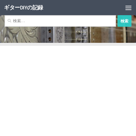
ギターDIYの記録
コンテンツへスキップ
検
索: