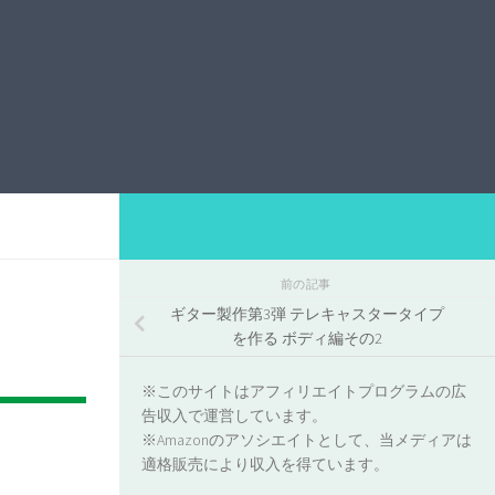
前の記事
ギター製作第3弾 テレキャスタータイプ
を作る ボディ編その2
※このサイトはアフィリエイトプログラムの広
告収入で運営しています。
※Amazonのアソシエイトとして、当メディアは
適格販売により収入を得ています。