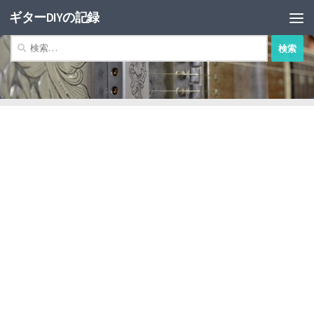
ギターDIYの記録
コンテンツへスキップ
検
索: