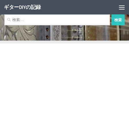
ギターDIYの記録
コンテンツへスキップ
検
索: