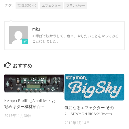
タグ:
TC ELECTONIC
エフェクター
フランジャー
mk2
30半ばで脱サラして、色々、やりたいことをやってみる
ことにしました。
おすすめ
Kemper Profiling Amplifier ～お
勧めギター機材紹介～
気になるエフェクター その
2 STRYMON BIGSKY Reverb
2018年11月30日
2019年2月14日