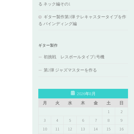
る ネック編その1
ギター製作第3弾 テレキャスタータイプを作
る バインディング編
ギター製作
初挑戦 レスポールタイプ1号機
第2弾 ジャズマスターを作る
2026年8月
月
火
水
木
金
土
日
1
2
3
4
5
6
7
8
9
10
11
12
13
14
15
16