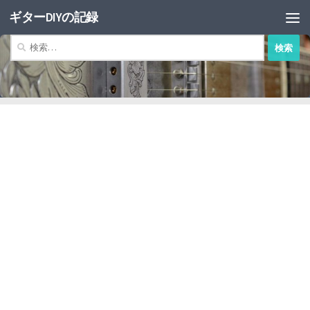
ギターDIYの記録
コンテンツへスキップ
検
索: