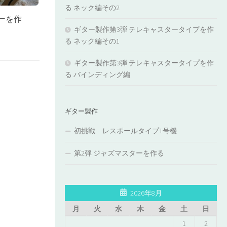
る ネック編その2
ーを作
ギター製作第3弾 テレキャスタータイプを作
る ネック編その1
ギター製作第3弾 テレキャスタータイプを作
る バインディング編
ギター製作
初挑戦 レスポールタイプ1号機
第2弾 ジャズマスターを作る
2026年8月
月
火
水
木
金
土
日
1
2