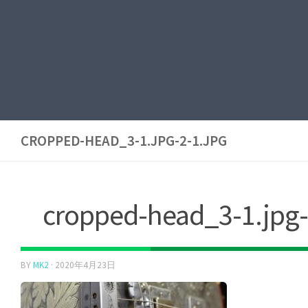
CROPPED-HEAD_3-1.JPG-2-1.JPG
cropped-head_3-1.jpg-
BY
MK2
·
2020年4月23日