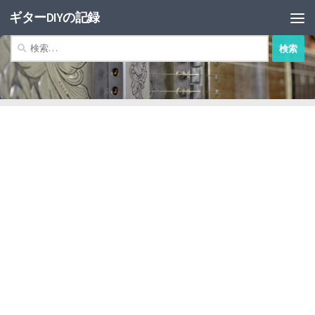
ギターDIYの記録
コンテンツへスキップ
検
索: