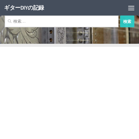
ギターDIYの記録
コンテンツへスキップ
検
索: