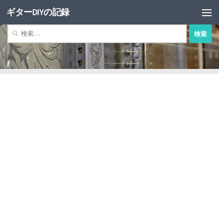
ギターDIYの記録
コンテンツへスキップ
検
索: