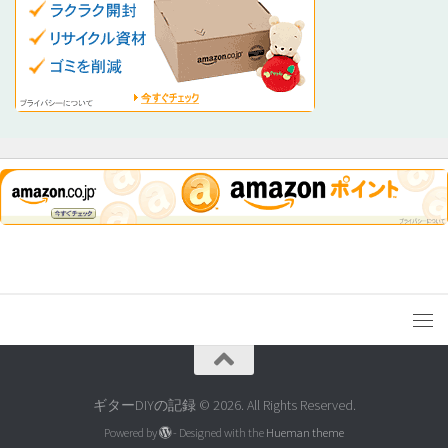
ギターDIYの記録 © 2026. All Rights Reserved.
Powered by
- Designed with the
Hueman theme