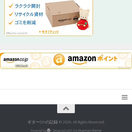
ギターDIYの記録 © 2026. All Rights Reserved.
Powered by
- Designed with the
Hueman theme