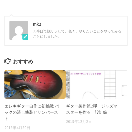
mk2
30半ばで脱サラして、色々、やりたいことをやってみる
ことにしました。
おすすめ
エレキギター自作に初挑戦 バ
ギター製作第2弾 ジャズマ
ックの潰し塗装とサンバース
スターを作る 設計編
ト
2019年12月2日
2019年4月30日