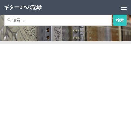
ギターDIYの記録
コンテンツへスキップ
検
索: