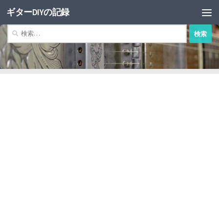
ギターDIYの記録
コンテンツへスキップ
検
索: