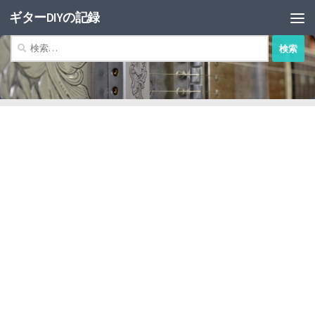
ギターDIYの記録
コンテンツへスキップ
検
索: