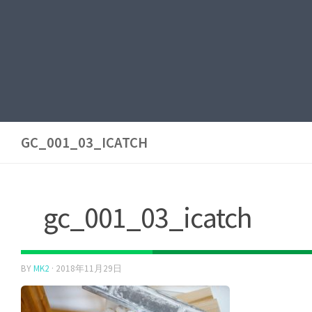
GC_001_03_ICATCH
gc_001_03_icatch
BY
MK2
·
2018年11月29日