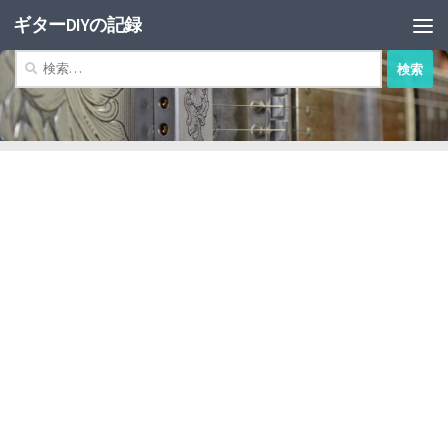
ギターDIYの記録
コンテンツへスキップ
検
索: