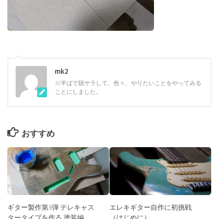
mk2
30半ばで脱サラして、色々、やりたいことをやってみる
ことにしました。
おすすめ
ギター製作第3弾 テレキャス
エレキギター自作に初挑戦
タータイプを作る 塗装編
（はじめに）