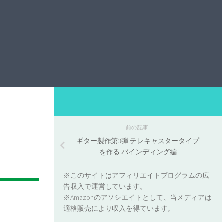
前の記事
ギター製作第3弾 テレキャスタータイプ
を作る バインディング編
※このサイトはアフィリエイトプログラムの広
告収入で運営しています。
※Amazonのアソシエイトとして、当メディアは
適格販売により収入を得ています。