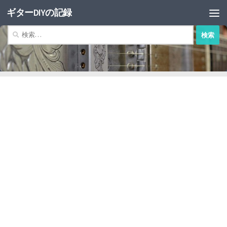
ギターDIYの記録
コンテンツへスキップ
検
索: