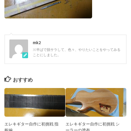
mk2
30半ばで脱サラして、色々、やりたいことをやってみる
ことにしました。
おすすめ
エレキギター自作に初挑戦 指
エレキギター自作に初挑戦 シ
板編
ーラーの塗布