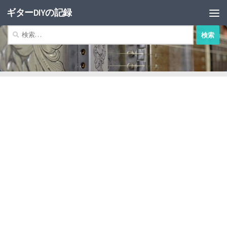
ギターDIYの記録
コンテンツへスキップ
検
索: