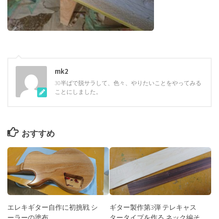
mk2
30半ばで脱サラして、色々、やりたいことをやってみる
ことにしました。
おすすめ
エレキギター自作に初挑戦 シ
ギター製作第3弾 テレキャス
ーラーの塗布
タータイプを作る ネック編そ