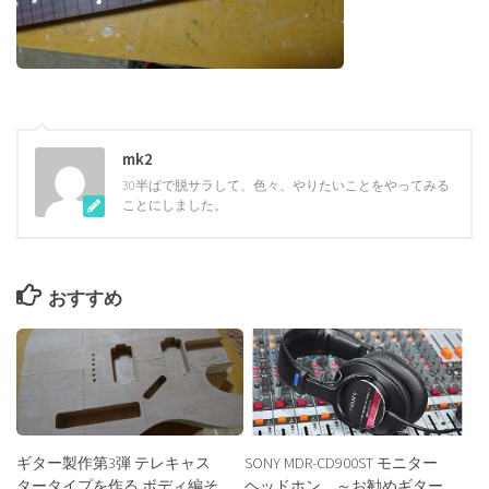
mk2
30半ばで脱サラして、色々、やりたいことをやってみる
ことにしました。
おすすめ
ギター製作第3弾 テレキャス
SONY MDR-CD900ST モニター
タータイプを作る ボディ編そ
ヘッドホン ～お勧めギター