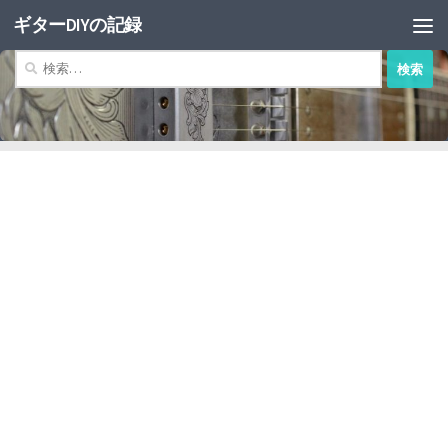
ギターDIYの記録
コンテンツへスキップ
検
索: