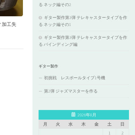
る ネック編その2
ギター製作第3弾 テレキャスタータイプを作
ィ加工失
る ネック編その1
ギター製作第3弾 テレキャスタータイプを作
る バインディング編
ギター製作
初挑戦 レスポールタイプ1号機
第2弾 ジャズマスターを作る
2026年8月
月
火
水
木
金
土
日
1
2