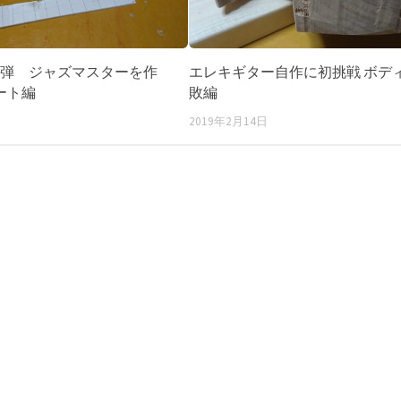
2弾 ジャズマスターを作
エレキギター自作に初挑戦 ボデ
ート編
敗編
2019年2月14日