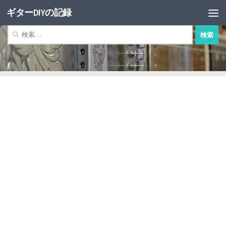
ギターDIYの記録
コンテンツへスキップ
検
索: