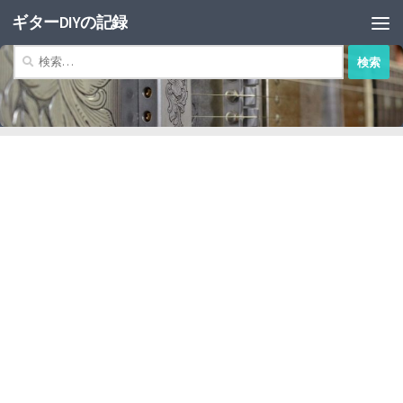
ギターDIYの記録
コンテンツへスキップ
検
索: