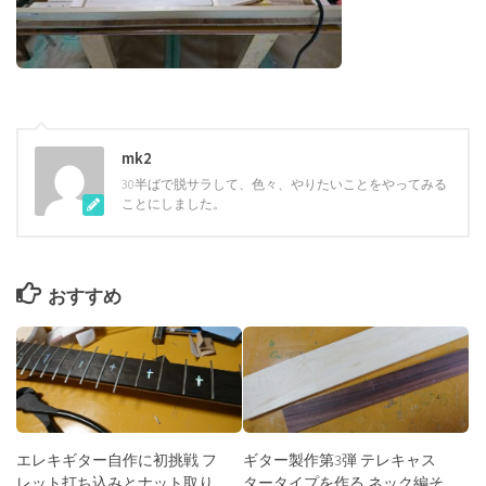
mk2
30半ばで脱サラして、色々、やりたいことをやってみる
ことにしました。
おすすめ
エレキギター自作に初挑戦 フ
ギター製作第3弾 テレキャス
レット打ち込みとナット取り
タータイプを作る ネック編そ