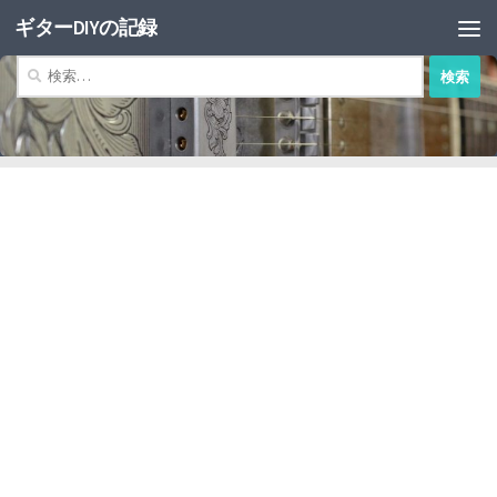
ギターDIYの記録
コンテンツへスキップ
検
索: