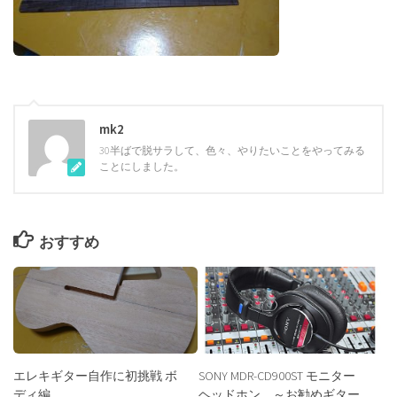
mk2
30半ばで脱サラして、色々、やりたいことをやってみる
ことにしました。
おすすめ
エレキギター自作に初挑戦 ボ
SONY MDR-CD900ST モニター
ディ編
ヘッドホン ～お勧めギター