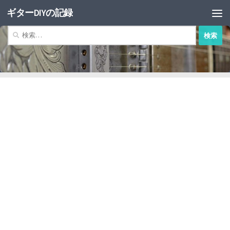
ギターDIYの記録
コンテンツへスキップ
検
索: