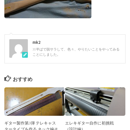
mk2
30半ばで脱サラして、色々、やりたいことをやってみる
ことにしました。
おすすめ
ギター製作第3弾 テレキャス
エレキギター自作に初挑戦
タータイプを作る ネック編そ
（設計編）