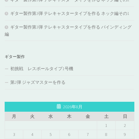
ギター製作第3弾 テレキャスタータイプを作る ネック編その1
ギター製作第3弾 テレキャスタータイプを作る バインディング
編
ギター製作
初挑戦 レスポールタイプ1号機
第2弾 ジャズマスターを作る
2026年8月
月
火
水
木
金
土
日
1
2
3
4
5
6
7
8
9