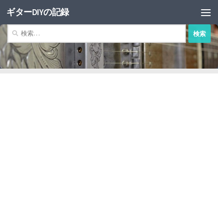
ギターDIYの記録
コンテンツへスキップ
検
索: