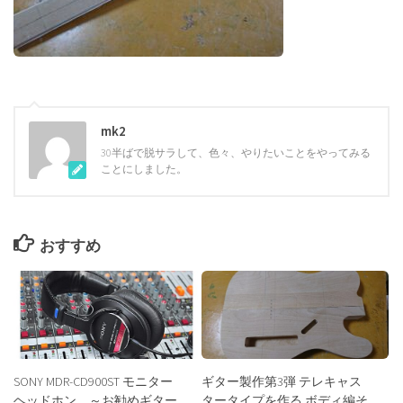
mk2
30半ばで脱サラして、色々、やりたいことをやってみる
ことにしました。
おすすめ
SONY MDR-CD900ST モニター
ギター製作第3弾 テレキャス
ヘッドホン ～お勧めギター
タータイプを作る ボディ編そ