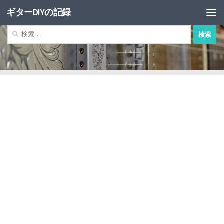
ギターDIYの記録
コンテンツへスキップ
検
索: