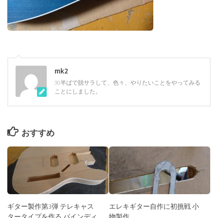
mk2
30半ばで脱サラして、色々、やりたいことをやってみる
ことにしました。
おすすめ
ギター製作第3弾 テレキャス
エレキギター自作に初挑戦 小
タータイプを作る バインディ
物製作