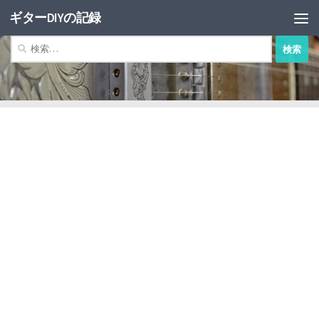
ギターDIYの記録
コンテンツへスキップ
検
索: