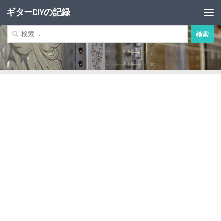
ギターDIYの記録
コンテンツへスキップ
検
索: