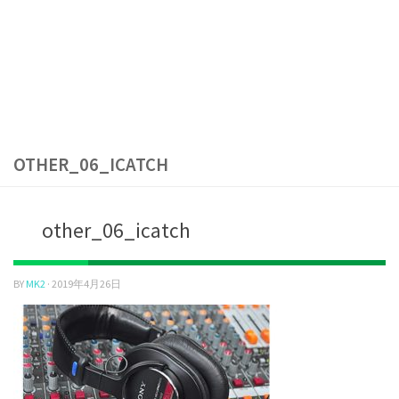
OTHER_06_ICATCH
other_06_icatch
BY
MK2
·
2019年4月26日