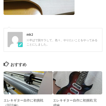
mk2
30半ばで脱サラして、色々、やりたいことをやってみる
ことにしました。
おすすめ
エレキギター自作に初挑戦
エレキギター自作に初挑戦 完
（設計編）
成編