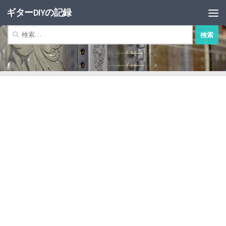
ギターDIYの記録
コンテンツへスキップ
検
索: