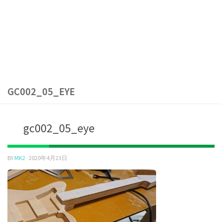
GC002_05_EYE
gc002_05_eye
BY
MK2
·
2020年4月23日