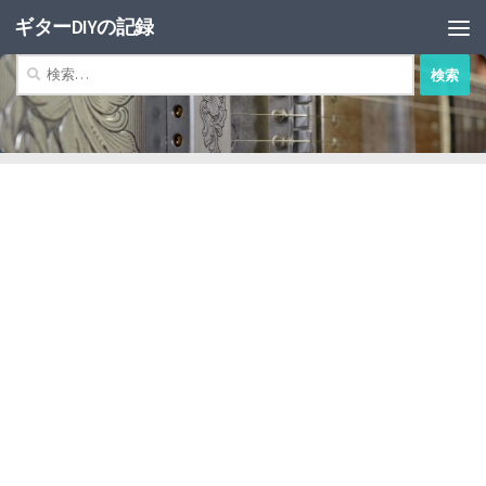
ギターDIYの記録
コンテンツへスキップ
検
索: