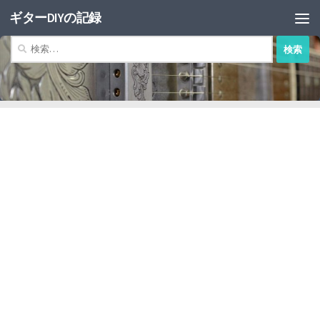
ギターDIYの記録
コンテンツへスキップ
検
索: