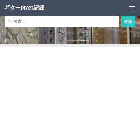
ギターDIYの記録
コンテンツへスキップ
検
索: