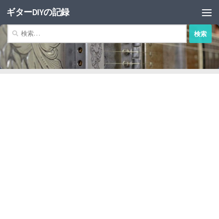
ギターDIYの記録
コンテンツへスキップ
検
索: