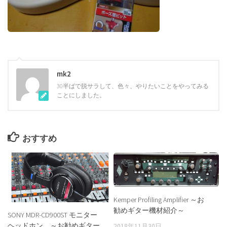
mk2
30半ばで脱サラして、色々、やりたいことをやってみる
ことにしました。
おすすめ
Kemper Profiling Amplifier ～お
勧めギター機材紹介～
SONY MDR-CD900ST モニター
ヘッドホン ～お勧めギター
2018年11月30日