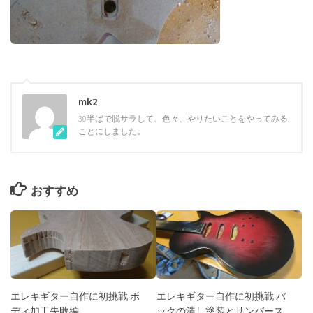
mk2
30半ばで脱サラして、色々、やりたいことをやってみる
ことにしました。
おすすめ
エレキギター自作に初挑戦 ボ
エレキギター自作に初挑戦 バ
ディ加工失敗編
ックの潰し塗装とサンバース