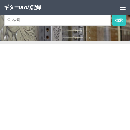
ギターDIYの記録
コンテンツへスキップ
検
索: