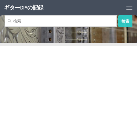
ギターDIYの記録
コンテンツへスキップ
検
索: