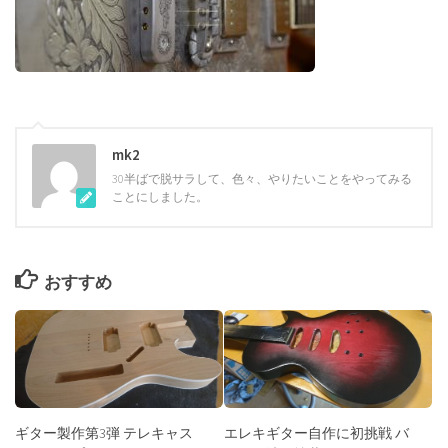
mk2
30半ばで脱サラして、色々、やりたいことをやってみる
ことにしました。
おすすめ
ギター製作第3弾 テレキャス
エレキギター自作に初挑戦 バ