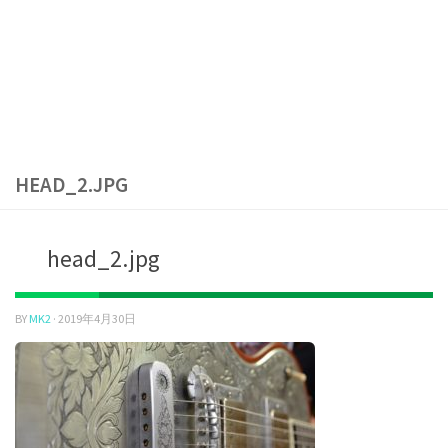
HEAD_2.JPG
head_2.jpg
BY
MK2
·
2019年4月30日