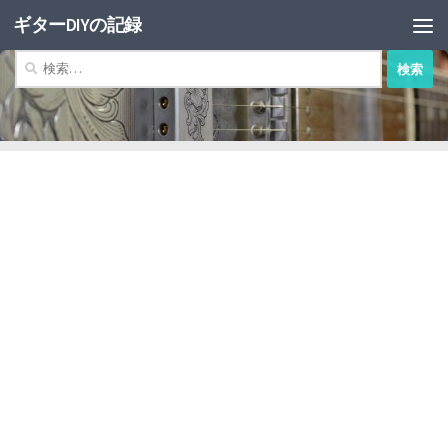
ギターDIYの記録
コンテンツへスキップ
検
索: