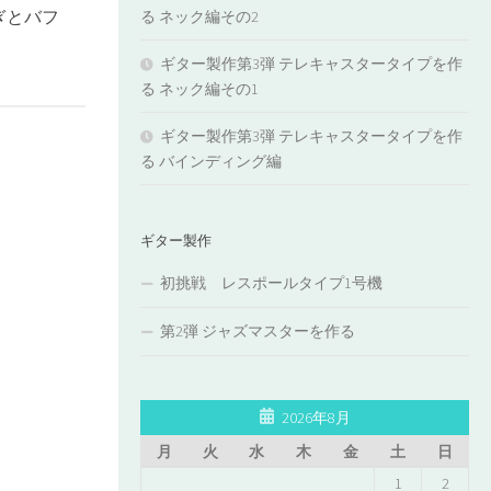
ぎとバフ
る ネック編その2
ギター製作第3弾 テレキャスタータイプを作
る ネック編その1
ギター製作第3弾 テレキャスタータイプを作
る バインディング編
ギター製作
初挑戦 レスポールタイプ1号機
第2弾 ジャズマスターを作る
2026年8月
月
火
水
木
金
土
日
1
2