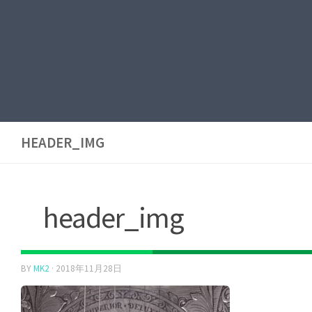
HEADER_IMG
header_img
BY
MK2
·
2018年11月28日