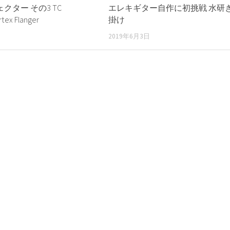
クター その3 TC
エレキギター自作に初挑戦 水研
tex Flanger
掛け
2019年6月3日