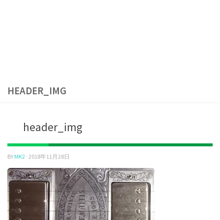
HEADER_IMG
header_img
BY
MK2
·
2018年11月28日