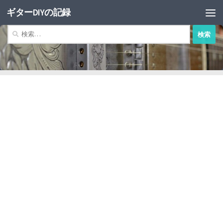
ギターDIYの記録
コンテンツへスキップ
検
索: