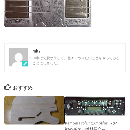
mk2
30半ばで脱サラして、色々、やりたいことをやってみる
ことにしました。
おすすめ
Kemper Profiling Amplifier ～お
勧めギター機材紹介～